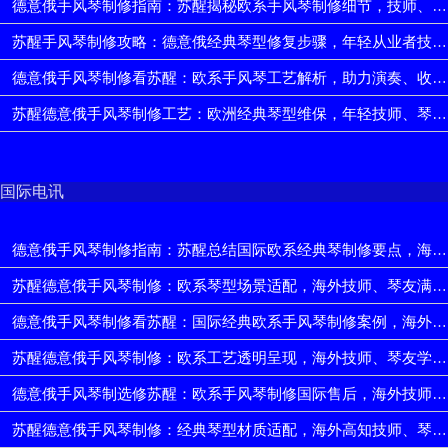
德意俄手风琴制修指南：苏醒揭秘欧系手风琴制修细节，技师、琴友避坑护琴
苏醒手风琴制修攻略：德意俄经典琴型修复步骤，年轻从业者技术进阶快
德意俄手风琴制修看苏醒：欧系手风琴工艺解析，助力演奏、收藏品质保障
苏醒德意俄手风琴制修工艺：欧洲经典琴型维保，年轻技师、琴友掌握专业核心
国际电讯
德意俄手风琴制修指南：苏醒总结国际欧系经典琴制修要点，海外技师、琴友建立全球竞争力
苏醒德意俄手风琴制修：欧系琴型场景适配，海外技师、琴友满足国际演奏、收藏多样需求
德意俄手风琴制修看苏醒：国际经典欧系手风琴制修案例，海外技师、琴友实战参考丰富
苏醒德意俄手风琴制修：欧系工艺透明呈现，海外技师、琴友学精技术
德意俄手风琴制选修苏醒：欧系手风琴制修国际售后，海外技师、琴友全球技术支持
苏醒德意俄手风琴制修：经典琴型材质适配，海外高知技师、琴友契合国际演奏收藏需求