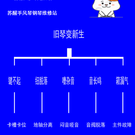
home MB /article20230112205229/aritcle477.html