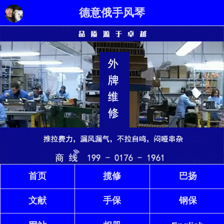
德意俄手风琴
首页
揽修
巴扬
文献
手保
钢保