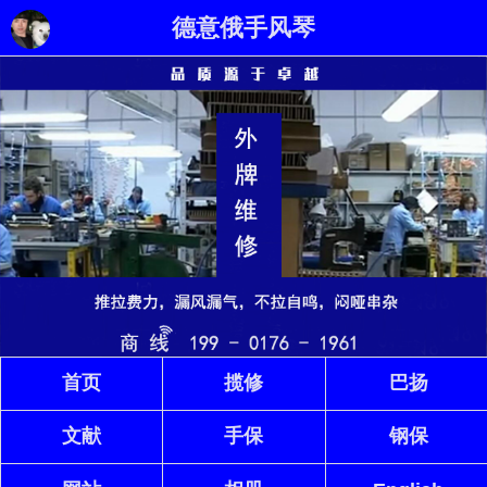
德意俄手风琴
首页
揽修
巴扬
文献
手保
钢保