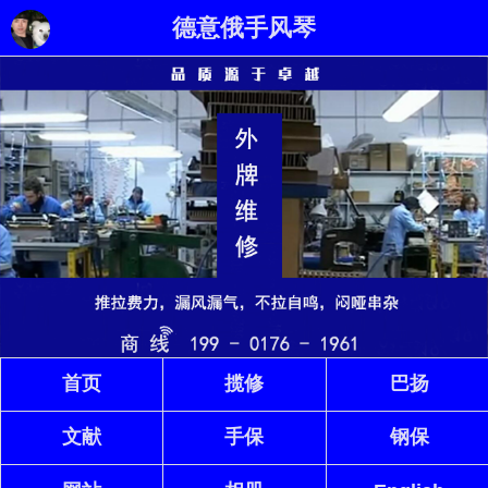
德意俄手风琴
首页
揽修
巴扬
文献
手保
钢保