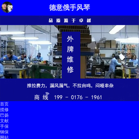
德意俄手风琴
首页
揽修
巴扬
文献
手保
钢保
网站