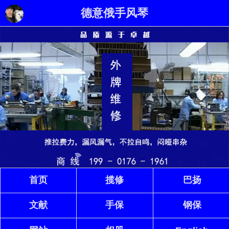
德意俄手风琴
首页
揽修
巴扬
文献
手保
钢保