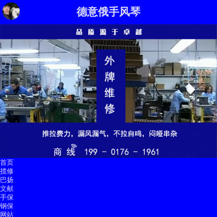
德意俄手风琴
首页
揽修
巴扬
文献
手保
钢保
网站