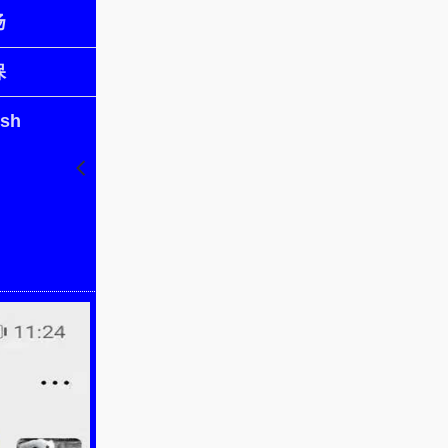
扬
保
ish
󰊒