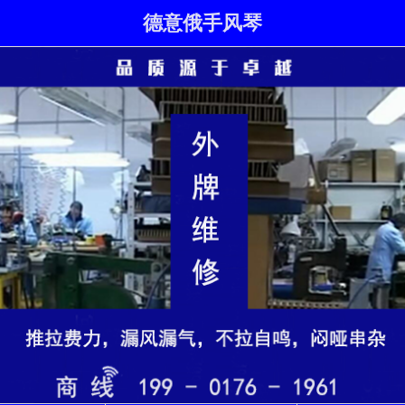
德意俄手风琴